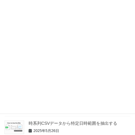
webで重回帰分析Excel・CSVをアップロードして重
回帰分析＆グラフ表示できるツールwebで重回帰分析
2025年6月8日
Excelファイル内のグラフを一括で画像保存する
Pythonプログラム
2025年6月5日
大量のCSVファイルをShapefileへ変換するPythonプ
ログラム
2025年6月1日
緯度経度を一括で平面直角座標に変換するPythonプロ
グラム
2025年5月31日
時系列CSVデータから特定日時範囲を抽出する
2025年5月26日