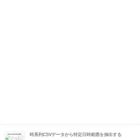
webで重回帰分析Excel・CSVをアップロードして重
回帰分析＆グラフ表示できるツールwebで重回帰分析
2025年6月8日
Excelファイル内のグラフを一括で画像保存する
Pythonプログラム
2025年6月5日
大量のCSVファイルをShapefileへ変換するPythonプ
ログラム
2025年6月1日
緯度経度を一括で平面直角座標に変換するPythonプロ
グラム
2025年5月31日
時系列CSVデータから特定日時範囲を抽出する