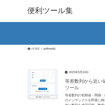
コ
ナ
ン
ビ
便利ツール集
テ
ゲ
ン
ー
ツ
シ
へ
ョ
ス
ン
キ
に
ッ
移
HOME
arithmetic
プ
動
2025年5月24日
等差数列から近い
ツール
等差数列の初期値・間隔・
のインデックスを即座に検
的に数列を確認可能。数学