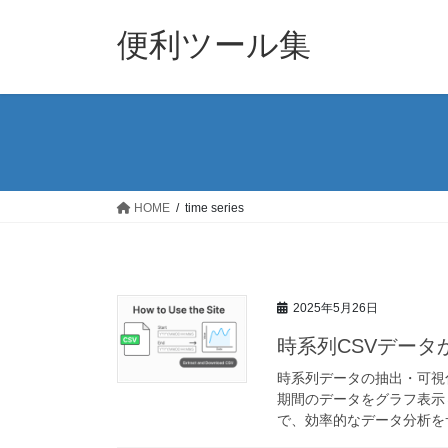
コ
ナ
ン
ビ
便利ツール集
テ
ゲ
ン
ー
ツ
シ
へ
ョ
ス
ン
キ
に
ッ
移
HOME
time series
プ
動
2025年5月26日
時系列CSVデー
時系列データの抽出・可視
期間のデータをグラフ表示
で、効率的なデータ分析を